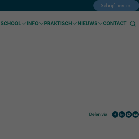
Schrijf hier in.
 SCHOOL
INFO
PRAKTISCH
NIEUWS
CONTACT
Team
Dagverloop
In de kijker
troeven
Samenwerking
Inschrijven
Kalender
mmodatie
Participatie
Menu
Activiteiten
op school
Documenten
FAQ
Geschiedenis
Delen via: