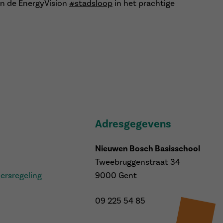
an de EnergyVision
#stadsloop
in het prachtige
Adresgegevens
Nieuwen Bosch Basisschool
Tweebruggenstraat 34
ersregeling
9000 Gent
09 225 54 85