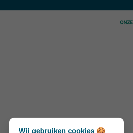
ONZE
Visie
Onze 
Acco
Zorg 
Wij gebruiken cookies 🍪