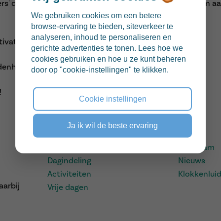
hers' die vandaag vol energie en enthousiasme deelnamen a
We gebruiken cookies om een betere
browse-ervaring te bieden, siteverkeer te
analyseren, inhoud te personaliseren en
ivatie gaven ze het beste van zichzelf.
gerichte advertenties te tonen. Lees hoe we
cookies gebruiken en hoe u ze kunt beheren
enheid en talent!
door op "cookie-instellingen" te klikken.
!
Cookie instellingen
Handige links
Ja ik wil de beste ervaring
Maandmenu
Ons team
Dagindeling
Nieuws
Activiteiten
Klokkenluid
aarbij
Vrije dagen