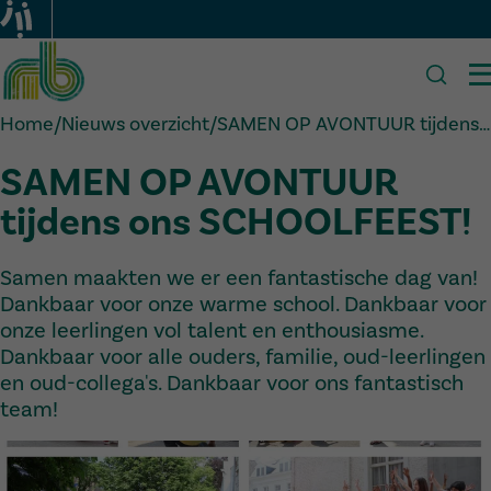
Nieuwen Bosch Basisschool
Home
/
Nieuws overzicht
/
SAMEN OP AVONTUUR tijdens…
SAMEN OP AVONTUUR
ONZE SCHOOL
tijdens ons SCHOOLFEEST!
INFO
Visie
PRAKTISCH
Onze troeven
Team
NIEUWS
Samen maakten we er een fantastische dag van!
Accommodatie
Samenwerking
Dagverloop
CONTACT
Dankbaar voor onze warme school. Dankbaar voor
Zorg op school
Participatie
Inschrijven
In de kijker
onze leerlingen vol talent en enthousiasme.
Documenten
Menu
Kalender
Dankbaar voor alle ouders, familie, oud-leerlingen
Geschiedenis
Activiteiten
en oud-collega's. Dankbaar voor ons fantastisch
FAQ
team!
18 mei 2026
schoolfeest
Delen via: